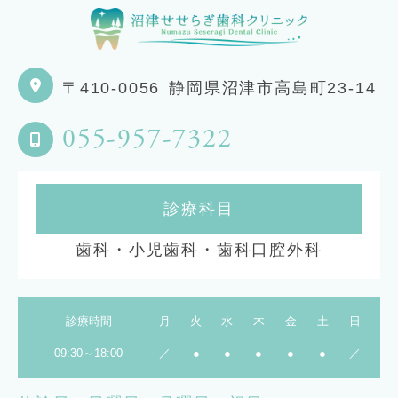
〒410-0056
静岡県沼津市高島町23-14
055-957-7322
診療科目
歯科・小児歯科・歯科口腔外科
診療時間
月
火
水
木
金
土
日
09:30～18:00
／
●
●
●
●
●
／