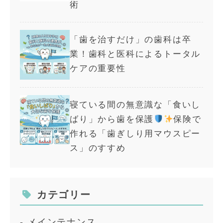
術
「歯を治すだけ」の歯科は卒
業！歯科と医科によるトータル
ケアの重要性
寝ている間の無意識な「食いし
ばり」から歯を保護
保険で
作れる「歯ぎしり用マウスピー
ス」のすすめ
カテゴリー
メインテナンス