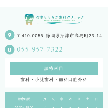
〒410-0056
静岡県沼津市高島町23-14
055-957-7322
診療科目
歯科・小児歯科・歯科口腔外科
診療時間
月
火
水
木
金
土
日
09:30～18:00
／
●
●
●
●
●
／